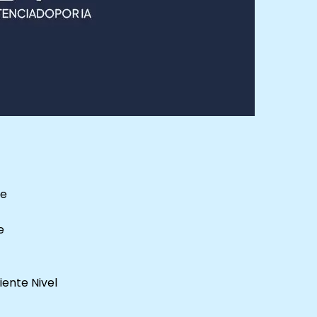
te
e
iente Nivel