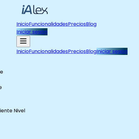
Inicio
Funcionalidades
Precios
Blog
Iniciar sesión
Inicio
Funcionalidades
Precios
Blog
Iniciar sesión
te
e
iente Nivel