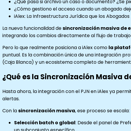
¿Qué pasa si archivo un caso o documento? ¿Se pi
¿Cómo gestiono el acceso cuando un abogado deja
iAlex: La Infraestructura Jurídica que los Abogado
La nueva funcionalidad de
sincronización masiva de e
integrando los cambios directamente al flujo de trabajo 
Pero lo que realmente posiciona a iAlex como
la plata
puntual. Es la combinación única de una integración pro
(Caja Blanca) y un ecosistema completo de herramienta
¿Qué es la Sincronización Masiva d
Hasta ahora, la integración con el PJN en iAlex ya perm
alertas.
Con la
sincronización masiva
, ese proceso se escala:
Selección batch o global
: Desde el panel de Pref
un subconjunto específico.