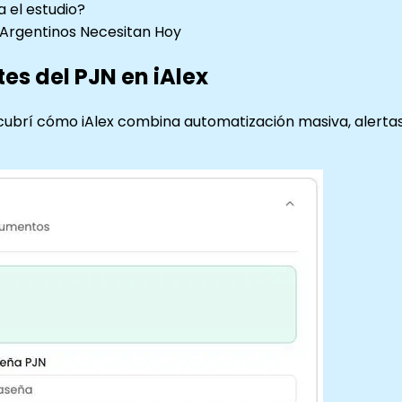
 el estudio?
s Argentinos Necesitan Hoy
es del PJN en iAlex
escubrí cómo iAlex combina automatización masiva, alert