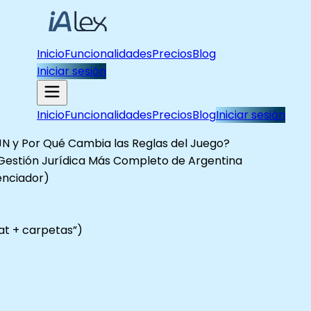
Inicio
Funcionalidades
Precios
Blog
Iniciar sesión
Inicio
Funcionalidades
Precios
Blog
Iniciar sesión
JN y Por Qué Cambia las Reglas del Juego?
e Gestión Jurídica Más Completo de Argentina
renciador)
at + carpetas”)